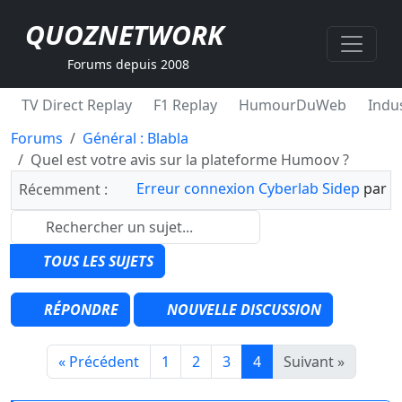
QUOZNETWORK
Forums depuis 2008
TV Direct Replay
F1 Replay
HumourDuWeb
Indus
Forums
Général : Blabla
Quel est votre avis sur la plateforme Humoov ?
Erreur connexion Cyberlab Sidep
par
Récemment :
TOUS LES SUJETS
RÉPONDRE
NOUVELLE DISCUSSION
« Précédent
1
2
3
4
Suivant »