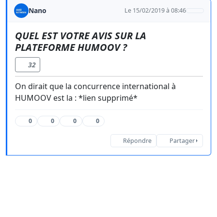
Nano
Le 15/02/2019 à 08:46
QUEL EST VOTRE AVIS SUR LA
PLATEFORME HUMOOV ?
32
On dirait que la concurrence international à
HUMOOV est la : *lien supprimé*
0
0
0
0
Répondre
Partager