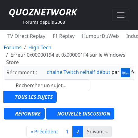
QUOZNETWORK
Forums depuis 2008
TV Direct Replay
F1 Replay
HumourDuWeb
Indus
Forums
High Tech
Erreur 0x00000194 et 0x000001F4 sur le Windows
Store
chaine Twitch reihalf début
par
fo
Récemment :
TOUS LES SUJETS
RÉPONDRE
NOUVELLE DISCUSSION
« Précédent
1
2
Suivant »