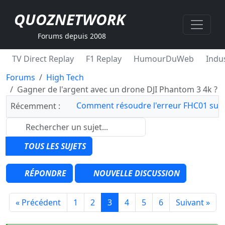
QUOZNETWORK
Forums depuis 2008
TV Direct Replay
F1 Replay
HumourDuWeb
Indus
Forums
High Tech
Gagner de l'argent avec un drone DJI Phantom 3 4k ?
Comment résoudre l'erreur FHC01 sur 
Récemment :
TOUS LES SUJETS
RÉPONDRE
NOUVELLE DISCUSSION
« Précédent
1
2
3
4
5
6
Suivant »