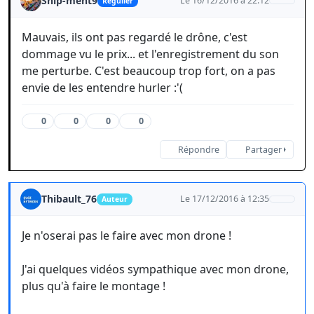
Ship-ment9
Le 16/12/2016 à 22:12
Régulier
Mauvais, ils ont pas regardé le drône, c'est
dommage vu le prix... et l'enregistrement du son
me perturbe. C'est beaucoup trop fort, on a pas
envie de les entendre hurler :'(
0
0
0
0
Répondre
Partager
Thibault_76
Le 17/12/2016 à 12:35
Auteur
Je n'oserai pas le faire avec mon drone !
J'ai quelques vidéos sympathique avec mon drone,
plus qu'à faire le montage !