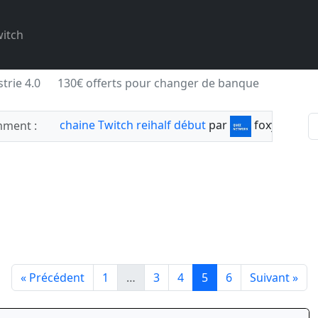
itch
trie 4.0
130€ offerts pour changer de banque
chaine Twitch reihalf début
par
foxylabnyy
ment :
« Précédent
1
…
3
4
5
6
Suivant »