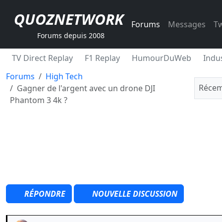
QUOZNETWORK
Forums
Messages
Tw
Forums depuis 2008
TV Direct Replay
F1 Replay
HumourDuWeb
Indus
Forums
High Tech
Récem
Gagner de l'argent avec un drone DJI
Phantom 3 4k ?
RÉPONDRE
NOUVELLE DISCUSSION