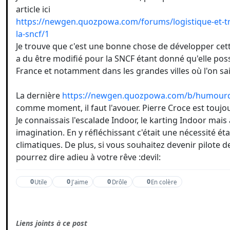
article ici
https://newgen.quozpowa.com/forums/logistique-et-tra
la-sncf/1
Je trouve que c'est une bonne chose de développer cet
a du être modifié pour la SNCF étant donné qu'elle pos
France et notamment dans les grandes villes où l'on sait 
La dernière
https://newgen.quozpowa.com/b/humourdu
comme moment, il faut l'avouer. Pierre Croce est toujo
Je connaissais l'escalade Indoor, le karting Indoor mais 
imagination. En y réfléchissant c'était une nécessité é
climatiques. De plus, si vous souhaitez devenir pilote 
pourrez dire adieu à votre rêve :devil:
0
0
0
0
Utile
J'aime
Drôle
En colère
Liens joints à ce post