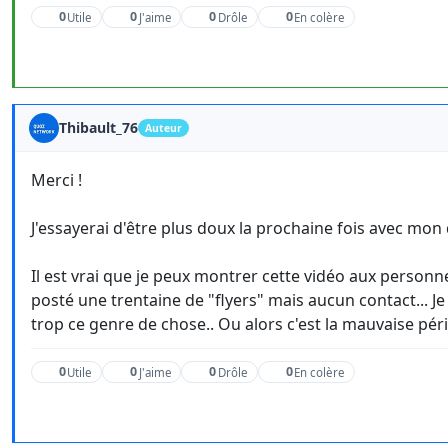
0
0
0
0
Utile
J'aime
Drôle
En colère
Thibault_76
Auteur
Merci !
J'essayerai d'être plus doux la prochaine fois avec mon 
Il est vrai que je peux montrer cette vidéo aux personnes
posté une trentaine de "flyers" mais aucun contact... J
trop ce genre de chose.. Ou alors c'est la mauvaise pé
0
0
0
0
Utile
J'aime
Drôle
En colère