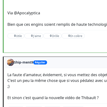
Via @Apocalyptica
Bien que ces engins soient remplis de haute technologie,
0
0
0
0
Utile
J'aime
Drôle
En colère
Ship-ment9
Régulier
La faute d'amateur, évidement, si vous mettez des objets
C'est un peu la même chose que si vous pédalez avec un
;)
Et sinon c'est quand la nouvelle vidéo de Thibault ?