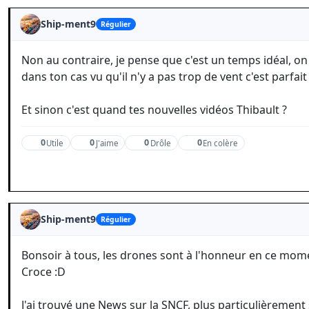
Ship-ment9
Régulier
Non au contraire, je pense que c'est un temps idéal, o
dans ton cas vu qu'il n'y a pas trop de vent c'est parfait 
Et sinon c'est quand tes nouvelles vidéos Thibault ?
0
0
0
0
Utile
J'aime
Drôle
En colère
Ship-ment9
Régulier
Bonsoir à tous, les drones sont à l'honneur en ce momen
Croce :D
J'ai trouvé une News sur la SNCF, plus particulièrement su