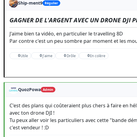
Ship-ment9
Régulier
GAGNER DE L'ARGENT AVEC UN DRONE DJI P
J'aime bien ta vidéo, en particulier le travelling 8D
Par contre c'est un peu sombre par moment et les mo
0
0
0
0
Utile
J'aime
Drôle
En colère
QuozPowa
Admin
C'est des plans qui coûteraient plus chers à faire en h
avec ton drone DJI !
Tu peux aller voir les particuliers avec cette "bande d
c'est vendeur ! :D