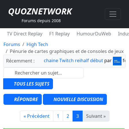
QUOZNETWORK
Forums depuis 2008
TV Direct Replay
F1 Replay
HumourDuWeb
Indus
Forums
High Tech
Pénurie de cartes graphiques et de consoles de jeux
chaine Twitch reihalf début
par
fo
Récemment :
TOUS LES SUJETS
RÉPONDRE
NOUVELLE DISCUSSION
« Précédent
1
2
3
Suivant »