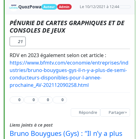
QuozPowa
Le 10/12/2021 à 12:44
Auteur
Admin
PÉNURIE DE CARTES GRAPHIQUES ET DE
CONSOLES DE JEUX
21
RDV en 2023 également selon cet article :
https://www.bfmtv.com/economie/entreprises/ind
ustries/bruno-bouygues-gys-il-n-y-a-plus-de-semi-
conducteurs-disponibles-pour-l-annee-
prochaine_AV-202112090258.html
0
0
0
0
Répondre
Partager
Liens joints à ce post
Bruno Bouygues (Gys) : “Il n’y a plus