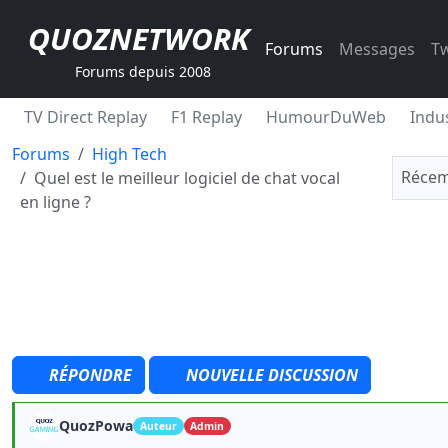
QUOZNETWORK
Forums
Messages
Tw
Forums depuis 2008
TV Direct Replay
F1 Replay
HumourDuWeb
Indus
Forums
High Tech
Récem
Quel est le meilleur logiciel de chat vocal
en ligne ?
RÉPONDRE
NOUVELLE DISCUSSION
QuozPowa
Auteur
Admin