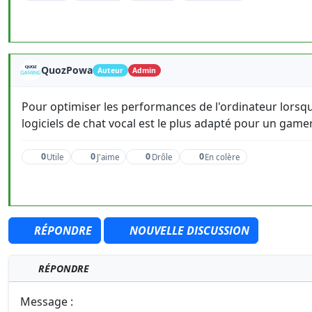
QuozPowa
Auteur
Admin
Pour optimiser les performances de l'ordinateur lorsqu'
logiciels de chat vocal est le plus adapté pour un gamer
0
0
0
0
Utile
J'aime
Drôle
En colère
RÉPONDRE
NOUVELLE DISCUSSION
RÉPONDRE
Message :