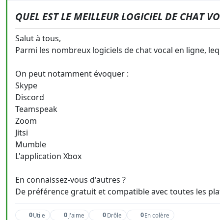
QUEL EST LE MEILLEUR LOGICIEL DE CHAT VO
Salut à tous,
Parmi les nombreux logiciels de chat vocal en ligne, leq
On peut notamment évoquer :
Skype
Discord
Teamspeak
Zoom
Jitsi
Mumble
L'application Xbox
En connaissez-vous d'autres ?
De préférence gratuit et compatible avec toutes les pl
0
0
0
0
Utile
J'aime
Drôle
En colère