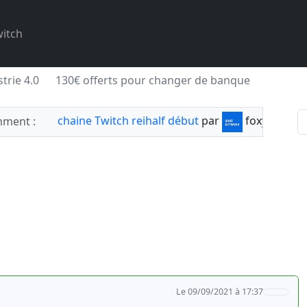
itch
trie 4.0
130€ offerts pour changer de banque
chaine Twitch reihalf début
par
foxylabnyy
ment :
Le 09/09/2021 à 17:37