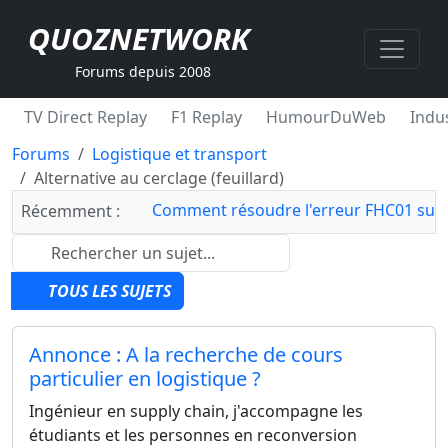
QUOZNETWORK
Forums depuis 2008
TV Direct Replay
F1 Replay
HumourDuWeb
Indus
Forums
Logistique et transport
Alternative au cerclage (feuillard)
Comment résoudre l'erreur FHC01 sur 
Récemment :
TOUS LES SUJETS
Annonce : A la recherche de cours
particulier en logistique ?
Ingénieur en supply chain, j'accompagne les
étudiants et les personnes en reconversion