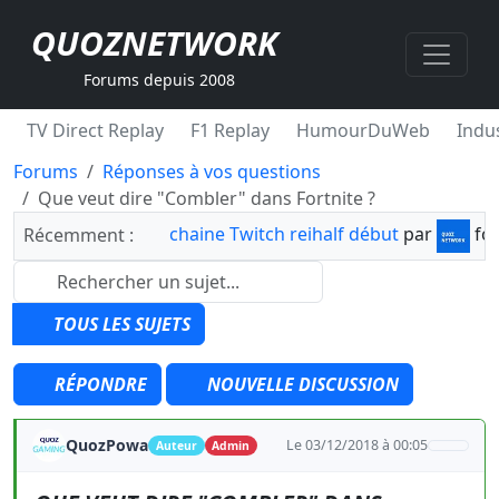
QUOZNETWORK
Forums depuis 2008
TV Direct Replay
F1 Replay
HumourDuWeb
Indus
Forums
Réponses à vos questions
Que veut dire "Combler" dans Fortnite ?
chaine Twitch reihalf début
par
fo
Récemment :
TOUS LES SUJETS
RÉPONDRE
NOUVELLE DISCUSSION
QuozPowa
Le 03/12/2018 à 00:05
Auteur
Admin