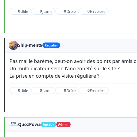
0
0
0
0
Utile
J'aime
Drôle
En colère
Ship-ment9
Régulier
Pas mal le barème, peut-on avoir des points par amis 
Un multiplicateur selon l'ancienneté sur le site ?
La prise en compte de visite régulière ?
0
0
0
0
Utile
J'aime
Drôle
En colère
QuozPowa
Auteur
Admin