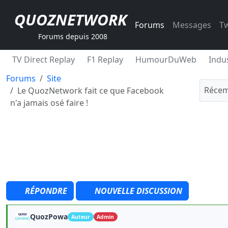
QUOZNETWORK
Forums
Messages
Tw
Forums depuis 2008
TV Direct Replay
F1 Replay
HumourDuWeb
Indus
Forums
Site
Récem
Le QuozNetwork fait ce que Facebook
n'a jamais osé faire !
RÉPONDRE
NOUVELLE DISCUSSION
QuozPowa
Auteur
Admin