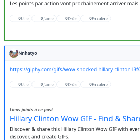
Les points par action vont prochainement arriver mais ç
0
0
0
0
Utile
J'aime
Drôle
En colère
Nnhatyo
https://giphy.com/gifs/wow-shocked-hillary-clinton-l
0
0
0
0
Utile
J'aime
Drôle
En colère
Liens joints à ce post
Hillary Clinton Wow GIF - Find & Sha
Discover & share this Hillary Clinton Wow GIF with ev
discover, and create GIFs.