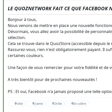
LE QUOZNETWORK FAIT CE QUE FACEBOOK N'
Bonjour à tous,
Nous venons de mettre en place une nouvelle fonctio
Désormais, vous allez avoir la possibilité de personnal
sélection.
Cela se trouve dans le QuozStore (accessible depuis 
Rassurez-vous, rien n'est obligatoirement payant. Il su
certaines couleurs.
Une façon de vous remercier pour votre fidélité et de vot
A très bientôt pour de prochaines nouveautés !
PS : Et oui, Facebook n'a jamais proposé une telle opti
0
0
0
0
Utile
J'aime
Drôle
En colère