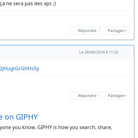
a ne sera pas des xps ;)
Répondre
Partager
Le 28/09/2016 à 11:32
3fQjHugtGrGhHs5y
Répondre
Partager
re on GIPHY
eryone you know. GIPHY is how you search, share,