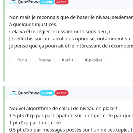
QuozPowa
Auteur
Admin
Non mais je reconnais que de baser le niveau seuleme
à quelques injustices.
Cela va être régler incessamment sous peu ;)
Je réfléchis sur un calcul plus optimisé, notamment sur
je pense que ça pourrait être intéressant de récompen
0
0
0
0
Utile
J'aime
Drôle
En colère
QuozPowa
Auteur
Admin
Nouvel algorithme de calcul de niveau en place !
1.5 pts d'xp par participation sur un topic créé par que
1 pt d'xp par topic créé
0.5 pt d'xp par messages postés sur l'un de ses topics (