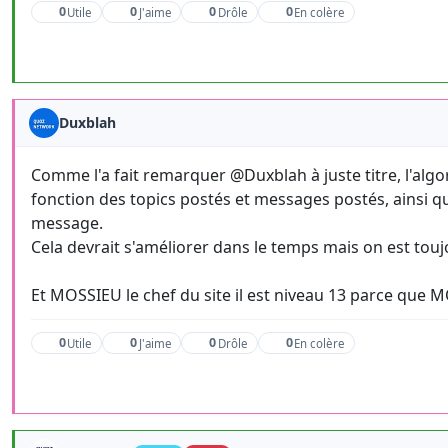
0
0
0
0
Utile
J'aime
Drôle
En colère
Duxblah
Comme l'a fait remarquer @Duxblah à juste titre, l'algo
fonction des topics postés et messages postés, ainsi q
message.
Cela devrait s'améliorer dans le temps mais on est tou
Et MOSSIEU le chef du site il est niveau 13 parce que 
0
0
0
0
Utile
J'aime
Drôle
En colère