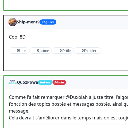
Ship-ment9
Régulier
Cool 8D
0
0
0
0
Utile
J'aime
Drôle
En colère
QuozPowa
Auteur
Admin
Comme l'a fait remarquer @Duxblah à juste titre, l'algo
fonction des topics postés et messages postés, ainsi q
message.
Cela devrait s'améliorer dans le temps mais on est tou