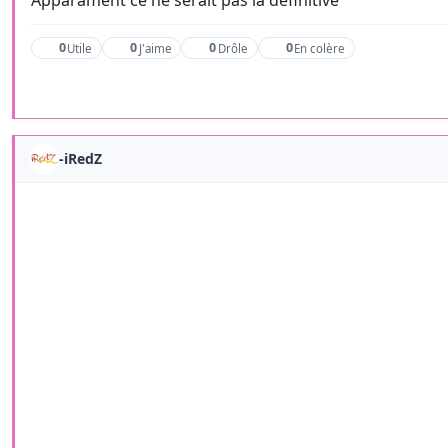
Apparament ce ne serait pas la définitive
0
0
0
0
Utile
J'aime
Drôle
En colère
-iRedZ