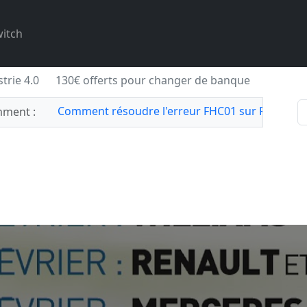
itch
trie 4.0
130€ offerts pour changer de banque
Comment résoudre l'erreur FHC01 sur Forza Hor
ment :