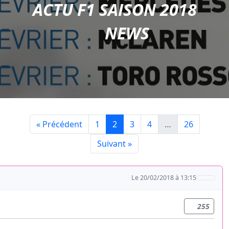
ACTU F1 SAISON 2018
NEWS
« Précédent
1
2
3
4
…
26
Suivant »
Le 20/02/2018 à 13:15
255