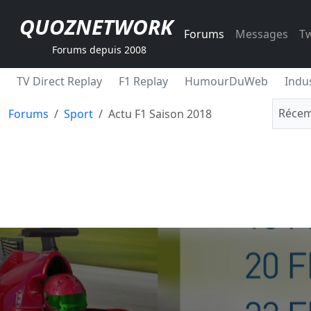
QUOZNETWORK
Forums
Messages
Tw
Forums depuis 2008
TV Direct Replay
F1 Replay
HumourDuWeb
Indus
Récem
Forums
Sport
Actu F1 Saison 2018