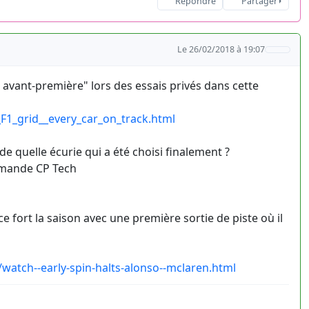
Répondre
Partager
Le 26/02/2018 à 19:07
n avant-première" lors des essais privés dans cette
F1_grid__every_car_on_track.html
 de quelle écurie qui a été choisi finalement ?
llemande CP Tech
rt la saison avec une première sortie de piste où il
watch--early-spin-halts-alonso--mclaren.html