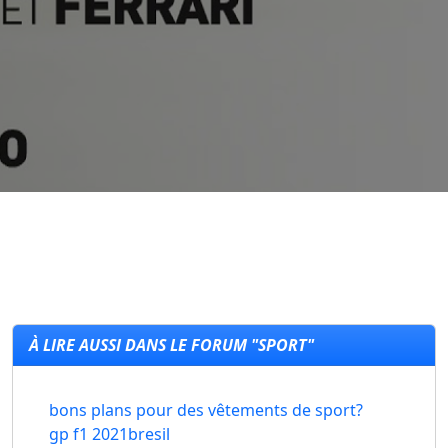
À LIRE AUSSI DANS LE FORUM "SPORT"
bons plans pour des vêtements de sport?
gp f1 2021bresil