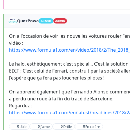
QuozPowa
Auteur
Admin
On a l'occasion de voir les nouvelles voitures rouler "e
vidéo :
https://www.formula1.com/en/video/2018/2/The_2018_
Le halo, esthétiquement c'est spécial... C'est la solution
EDIT : C'est celui de Ferrari, construit par la société a
J'espère que ça fera pas loucher les pilotes !
On apprend également que Fernando Alonso commence fo
a perdu une roue à la fin du tracé de Barcelone.
Regardez :
https://www.formula1.com/en/latest/headlines/2018/2/
0
0
0
0
Utile
J'aime
Drôle
En colère