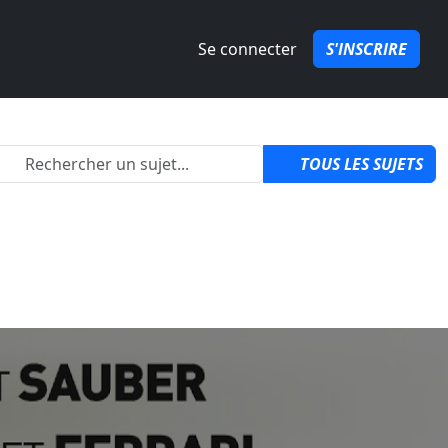
Se connecter
S'INSCRIRE
izon 6 ?
par
QuozPowa
1
TOUS LES SUJETS