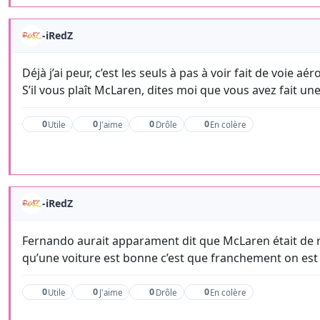
-iRedZ
Déjà j’ai peur, c’est les seuls à pas à voir fait de voie 
S’il vous plaît McLaren, dites moi que vous avez fait u
0
0
0
0
Utile
J'aime
Drôle
En colère
-iRedZ
Fernando aurait apparament dit que McLaren était de re
qu’une voiture est bonne c’est que franchement on es
0
0
0
0
Utile
J'aime
Drôle
En colère