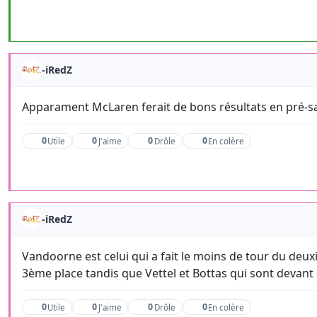
-iRedZ
Apparament McLaren ferait de bons résultats en pré-sa
0
0
0
0
Utile
J'aime
Drôle
En colère
-iRedZ
Vandoorne est celui qui a fait le moins de tour du deuxi
3ème place tandis que Vettel et Bottas qui sont devant 
0
0
0
0
Utile
J'aime
Drôle
En colère