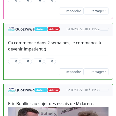
0
0
0
0
Répondre
Partager
QuozPowa
Le 09/03/2018 à 11:22
Auteur
Admin
Ca commence dans 2 semaines, je commence à
devenir impatient :)
0
0
0
0
Répondre
Partager
QuozPowa
Le 09/03/2018 à 11:38
Auteur
Admin
Eric Boullier au sujet des essais de Mclaren :