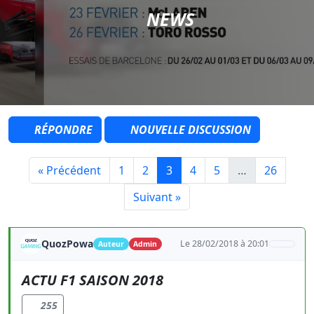
NEWS
RÉPONDRE
NOUVELLE DISCUSSION
« Précédent
1
2
3
4
5
…
26
Suivant »
QuozPowa
Le 28/02/2018 à 20:01
Auteur
Admin
ACTU F1 SAISON 2018
255