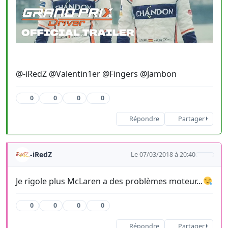
@-iRedZ @Valentin1er @Fingers @Jambon
0
0
0
0
Répondre
Partager
-iRedZ
Le 07/03/2018 à 20:40
Je rigole plus McLaren a des problèmes moteur...
0
0
0
0
Répondre
Partager