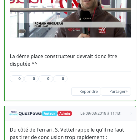
La 4ème place constructeur devrait donc être
disputée ^^
0
0
0
0
Répondre
Partager
QuozPowa
Le 09/03/2018 à 11:43
Auteur
Admin
Du côté de Ferrari, S. Vettel rappelle qu'il ne faut
pas tirer de conclusion trop rapidement :