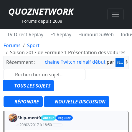
QUOZNETWORK
Forums depuis 2008
TV Direct Replay
F1 Replay
HumourDuWeb
Indus
Forums
Sport
Saison 2017 de Formule 1 Présentation des voitures
chaine Twitch reihalf début
par
fo
Récemment :
TOUS LES SUJETS
RÉPONDRE
NOUVELLE DISCUSSION
Ship-ment9
Auteur
Régulier
Le 20/02/2017 à 18:50