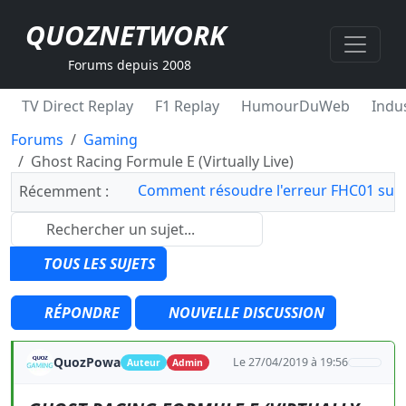
QUOZNETWORK
Forums depuis 2008
TV Direct Replay
F1 Replay
HumourDuWeb
Indus
Forums
Gaming
Ghost Racing Formule E (Virtually Live)
Comment résoudre l'erreur FHC01 sur 
Récemment :
TOUS LES SUJETS
RÉPONDRE
NOUVELLE DISCUSSION
QuozPowa
Le 27/04/2019 à 19:56
Auteur
Admin