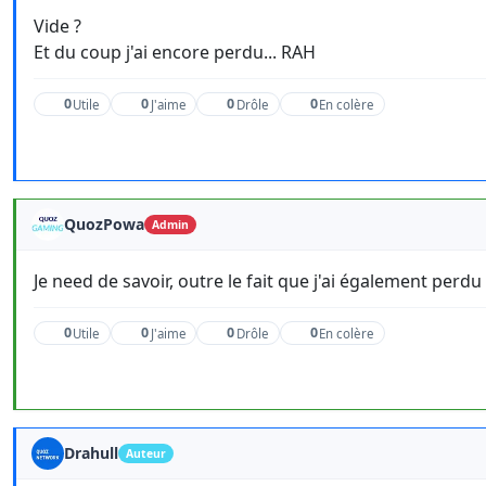
Vide ?
Et du coup j'ai encore perdu... RAH
0
0
0
0
Utile
J'aime
Drôle
En colère
QuozPowa
Admin
Je need de savoir, outre le fait que j'ai également perdu 
0
0
0
0
Utile
J'aime
Drôle
En colère
Drahull
Auteur