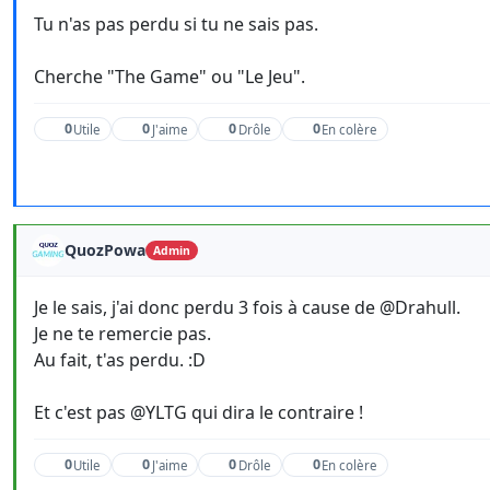
Tu n'as pas perdu si tu ne sais pas.
Cherche "The Game" ou "Le Jeu".
0
0
0
0
Utile
J'aime
Drôle
En colère
QuozPowa
Admin
Je le sais, j'ai donc perdu 3 fois à cause de @Drahull.
Je ne te remercie pas.
Au fait, t'as perdu. :D
Et c'est pas @YLTG qui dira le contraire !
0
0
0
0
Utile
J'aime
Drôle
En colère