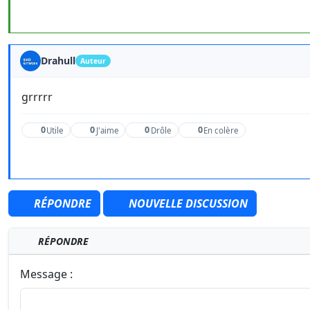
Drahull
Auteur
grrrrr
0
0
0
0
Utile
J'aime
Drôle
En colère
RÉPONDRE
NOUVELLE DISCUSSION
RÉPONDRE
Message :