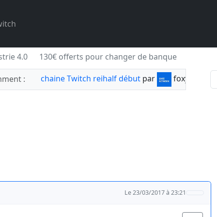
itch
trie 4.0
130€ offerts pour changer de banque
chaine Twitch reihalf début
par
foxylabnyy
ment :
Le 23/03/2017 à 23:21