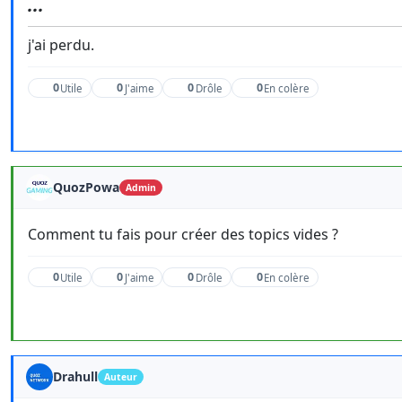
...
j'ai perdu.
0
0
0
0
Utile
J'aime
Drôle
En colère
QuozPowa
Admin
Comment tu fais pour créer des topics vides ?
0
0
0
0
Utile
J'aime
Drôle
En colère
Drahull
Auteur