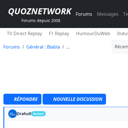
QUOZNETWORK
Forums
Messages
Tw
Forums depuis 2008
TV Direct Replay
F1 Replay
HumourDuWeb
Indus
Récem
Forums
Général : Blabla
...
RÉPONDRE
NOUVELLE DISCUSSION
Drahull
Auteur