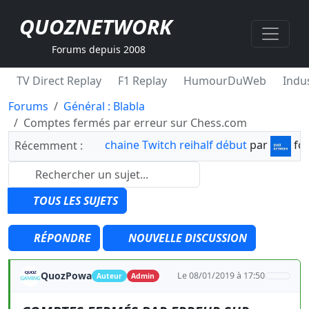
QUOZNETWORK
Forums depuis 2008
TV Direct Replay
F1 Replay
HumourDuWeb
Indus
Forums
Général : Blabla
Comptes fermés par erreur sur Chess.com
chaine Twitch reihalf début
par
fo
Récemment :
TOUS LES SUJETS
RÉPONDRE
NOUVELLE DISCUSSION
QuozPowa
Le 08/01/2019 à 17:50
Auteur
Admin