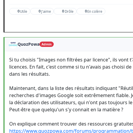
0
0
0
0
Utile
J'aime
Drôle
En colère
QuozPowa
Admin
Si tu choisis "Images non filtrées par licence", ils vont
licences. En fait, c'est comme si tu n'avais pas choisi d
dans les résultats.
Maintenant, dans la liste des résultats indiquant "Réuti
recherches d'images Google soit extrêmement fiable. Je
la déclaration des utilisateurs, qui n'ont pas toujours l
Peut-être que quelqu'un s'y connait en la matière ?
On explique comment trouver des ressources gratuites et
https://www.quozpowa.com/forums/programmation/t/bi