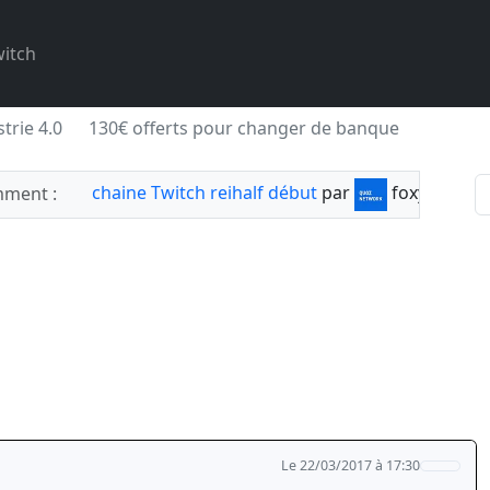
itch
trie 4.0
130€ offerts pour changer de banque
chaine Twitch reihalf début
par
foxylabnyy
ment :
Le 22/03/2017 à 17:30