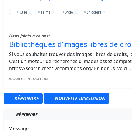
0
0
0
0
Utile
J'aime
Drôle
En colère
Liens joints à ce post
Bibliothèques d’images libres de dr
Si vous souhaitez trouver des images libres de droits, 
C’est un moteur de recherches d’images assez complet,
https://search.creativecommons.org/ En bonus, voici 
WWW.QUOZPOWA.COM
RÉPONDRE
NOUVELLE DISCUSSION
RÉPONDRE
Message :