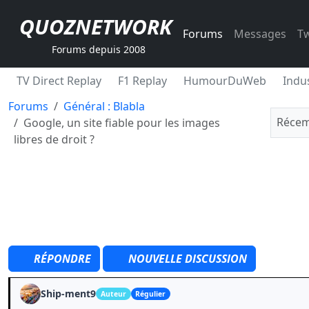
QUOZNETWORK
Forums
Messages
Tw
Forums depuis 2008
TV Direct Replay
F1 Replay
HumourDuWeb
Indus
Forums
Général : Blabla
Récem
Google, un site fiable pour les images
libres de droit ?
RÉPONDRE
NOUVELLE DISCUSSION
Ship-ment9
Auteur
Régulier