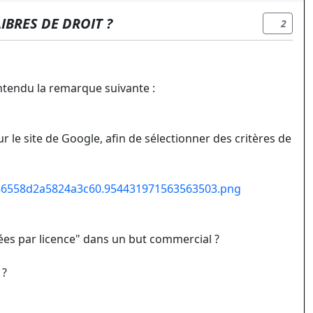
IBRES DE DROIT ?
2
entendu la remarque suivante :
sur le site de Google, afin de sélectionner des critères de
6558d2a5824a3c60.954431971563563503.png
trées par licence" dans un but commercial ?
 ?