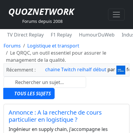
QUOZNETWORK
Forums depuis 2008
TV Direct Replay
F1 Replay
HumourDuWeb
Indus
Forums
Logistique et transport
Le QRQC, un outil essentiel pour assurer le
management de la qualité.
chaine Twitch reihalf début
par
fo
Récemment :
TOUS LES SUJETS
Annonce : A la recherche de cours
particulier en logistique ?
Ingénieur en supply chain, j'accompagne les