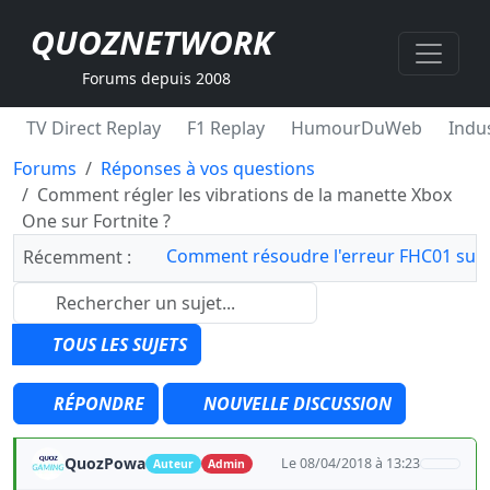
QUOZNETWORK
Forums depuis 2008
TV Direct Replay
F1 Replay
HumourDuWeb
Indus
Forums
Réponses à vos questions
Comment régler les vibrations de la manette Xbox
One sur Fortnite ?
Comment résoudre l'erreur FHC01 sur 
Récemment :
TOUS LES SUJETS
RÉPONDRE
NOUVELLE DISCUSSION
QuozPowa
Le 08/04/2018 à 13:23
Auteur
Admin