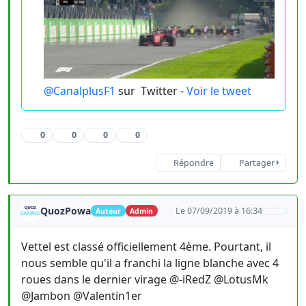
@CanalplusF1
sur
Twitter -
Voir le tweet
0
0
0
0
Répondre
Partager
QuozPowa
Le 07/09/2019 à 16:34
Auteur
Admin
Vettel est classé officiellement 4ème. Pourtant, il
nous semble qu'il a franchi la ligne blanche avec 4
roues dans le dernier virage @-iRedZ @LotusMk
@Jambon @Valentin1er