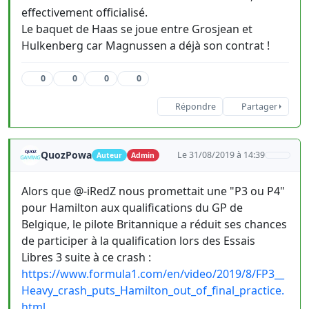
effectivement officialisé.
Le baquet de Haas se joue entre Grosjean et
Hulkenberg car Magnussen a déjà son contrat !
0
0
0
0
Répondre
Partager
QuozPowa
Le 31/08/2019 à 14:39
Auteur
Admin
Alors que @-iRedZ nous promettait une "P3 ou P4"
pour Hamilton aux qualifications du GP de
Belgique, le pilote Britannique a réduit ses chances
de participer à la qualification lors des Essais
Libres 3 suite à ce crash :
https://www.formula1.com/en/video/2019/8/FP3__
Heavy_crash_puts_Hamilton_out_of_final_practice.
html