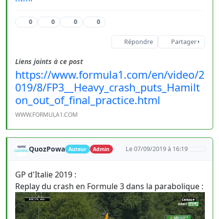
0
0
0
0
Répondre
Partager
Liens joints à ce post
https://www.formula1.com/en/video/2
019/8/FP3__Heavy_crash_puts_Hamilt
on_out_of_final_practice.html
WWW.FORMULA1.COM
QuozPowa
Le 07/09/2019 à 16:19
Auteur
Admin
GP d'Italie 2019 :
Replay du crash en Formule 3 dans la parabolique :