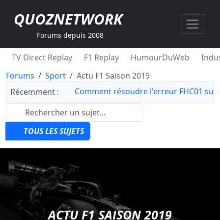
QUOZNETWORK
Forums depuis 2008
TV Direct Replay
F1 Replay
HumourDuWeb
Indus
Forums
Sport
Actu F1 Saison 2019
Comment résoudre l'erreur FHC01 sur 
Récemment :
TOUS LES SUJETS
ACTU F1 SAISON 2019