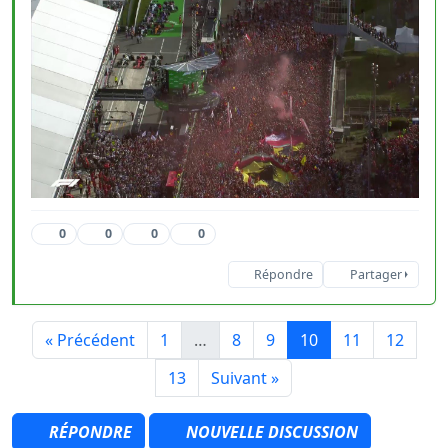
0
0
0
0
Répondre
Partager
« Précédent
1
…
8
9
10
11
12
13
Suivant »
RÉPONDRE
NOUVELLE DISCUSSION