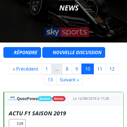
NEWS
RÉPONDRE
NOUVELLE DISCUSSION
« Précédent
1
…
8
9
10
11
12
13
Suivant »
QuozPowa
Le 12/08/2019 à 17:28
Auteur
Admin
ACTU F1 SAISON 2019
129