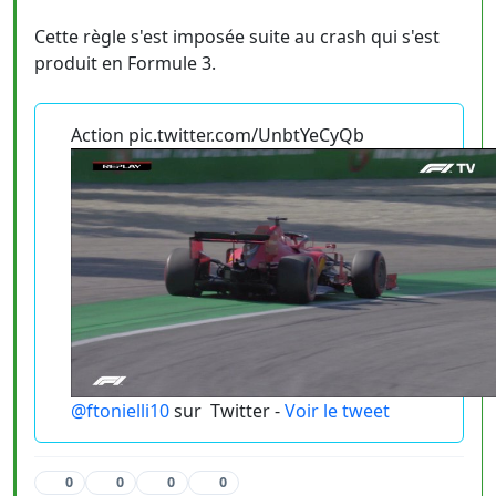
Cette règle s'est imposée suite au crash qui s'est
produit en Formule 3.
Action pic.twitter.com/UnbtYeCyQb
@ftonielli10
sur
Twitter -
Voir le tweet
0
0
0
0