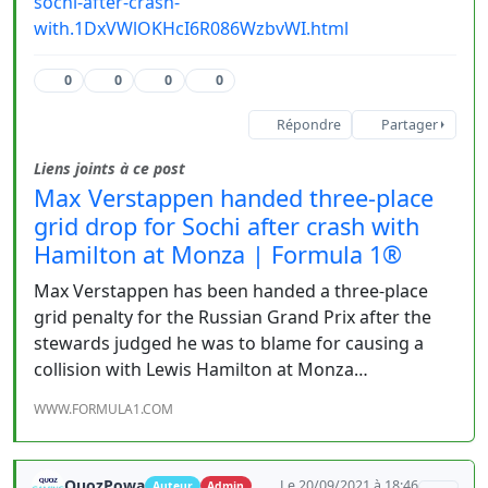
sochi-after-crash-
with.1DxVWlOKHcI6R086WzbvWI.html
0
0
0
0
Répondre
Partager
Liens joints à ce post
Max Verstappen handed three-place
grid drop for Sochi after crash with
Hamilton at Monza | Formula 1®
Max Verstappen has been handed a three-place
grid penalty for the Russian Grand Prix after the
stewards judged he was to blame for causing a
collision with Lewis Hamilton at Monza…
WWW.FORMULA1.COM
QuozPowa
Le 20/09/2021 à 18:46
Auteur
Admin