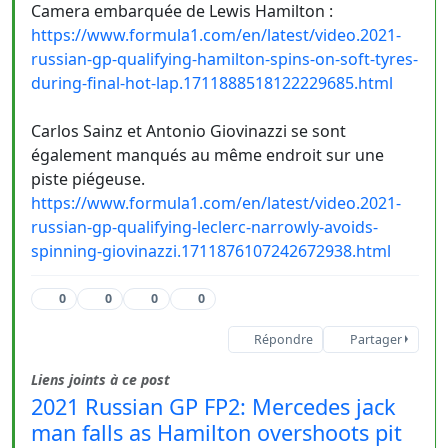
Camera embarquée de Lewis Hamilton :
https://www.formula1.com/en/latest/video.2021-
russian-gp-qualifying-hamilton-spins-on-soft-tyres-
during-final-hot-lap.1711888518122229685.html
Carlos Sainz et Antonio Giovinazzi se sont
également manqués au même endroit sur une
piste piégeuse.
https://www.formula1.com/en/latest/video.2021-
russian-gp-qualifying-leclerc-narrowly-avoids-
spinning-giovinazzi.1711876107242672938.html
0
0
0
0
Répondre
Partager
Liens joints à ce post
2021 Russian GP FP2: Mercedes jack
man falls as Hamilton overshoots pit