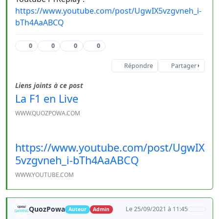
https://www.youtube.com/post/UgwIX5vzgvneh_i-
bTh4AaABCQ
0
0
0
0
Répondre
Partager
Liens joints à ce post
La F1 en Live
WWW.QUOZPOWA.COM
https://www.youtube.com/post/UgwIX
5vzgvneh_i-bTh4AaABCQ
WWW.YOUTUBE.COM
QuozPowa
Le 25/09/2021 à 11:45
Auteur
Admin