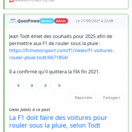
WWW.AUTO-MOTO.COM
QuozPowa
Le 21/09/2021 à 22:48
Auteur
Admin
Jean Todt émet des souhaits pour 2025 afin de
permettre aux F1 de rouler sous la pluie :
https://fr.motorsport.com/f1/news/f1-voitures-
rouler-pluie-todt/6671854/
Il a confirmé qu'il quittera la FIA fin 2021.
0
0
0
0
Répondre
Partager
Liens joints à ce post
La F1 doit faire des voitures pour
rouler sous la pluie, selon Todt