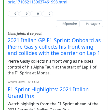
prix.1710621139637461998.html
0
0
0
0
Répondre
Partager
Liens joints à ce post
2021 Italian GP F1 Sprint: Onboard as
Pierre Gasly collects his front wing
and collides with the barrier on Lap 1
Pierre Gasly collects his front wing as he loses
control of his Alpha Tauri at the start of Lap 1 of
the F1 Sprint at Monza.
WWW.FORMULA1.COM
F1 Sprint Highlights: 2021 Italian
Grand Prix
Watch highlights from the F1 Sprint ahead of the
2021 Formula 1 Italian Grand Prix.