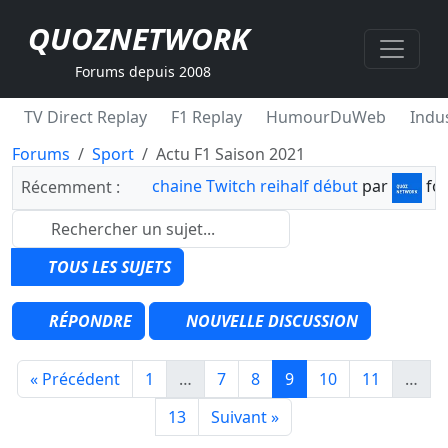
QUOZNETWORK
Forums depuis 2008
TV Direct Replay
F1 Replay
HumourDuWeb
Indus
Forums
Sport
Actu F1 Saison 2021
chaine Twitch reihalf début
par
fo
Récemment :
TOUS LES SUJETS
RÉPONDRE
NOUVELLE DISCUSSION
« Précédent
1
…
7
8
9
10
11
…
13
Suivant »