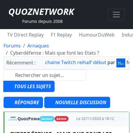
QUOZNETWORK
Forums depuis 2008
TV Direct Replay
F1 Replay
HumourDuWeb
Indus
Forums
Arnaques
Cyberdéfense : Mais que font les Etats ?
chaine Twitch reihalf début
par
fo
Récemment :
TOUS LES SUJETS
RÉPONDRE
NOUVELLE DISCUSSION
QuozPowa
Le 22/11/2020 à 18:12
Auteur
Admin