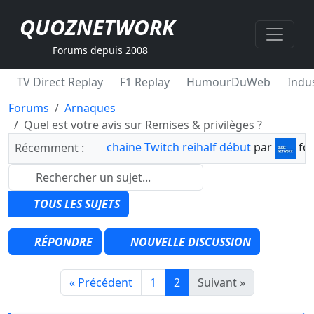
QUOZNETWORK
Forums depuis 2008
TV Direct Replay
F1 Replay
HumourDuWeb
Indus
Forums
Arnaques
Quel est votre avis sur Remises & privilèges ?
chaine Twitch reihalf début
par
fo
Récemment :
TOUS LES SUJETS
RÉPONDRE
NOUVELLE DISCUSSION
« Précédent
1
2
Suivant »