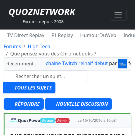
QUOZNETWORK
Forums depuis 2008
TV Direct Replay
F1 Replay
HumourDuWeb
Indus
Forums
High Tech
Que pensez-vous des Chromebooks ?
chaine Twitch reihalf début
par
fo
Récemment :
TOUS LES SUJETS
RÉPONDRE
NOUVELLE DISCUSSION
QuozPowa
Le 16/10/2016 à 16:08
Auteur
Admin