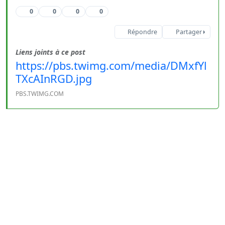
0
0
0
0
Répondre
Partager
Liens joints à ce post
https://pbs.twimg.com/media/DMxfYl
TXcAInRGD.jpg
PBS.TWIMG.COM