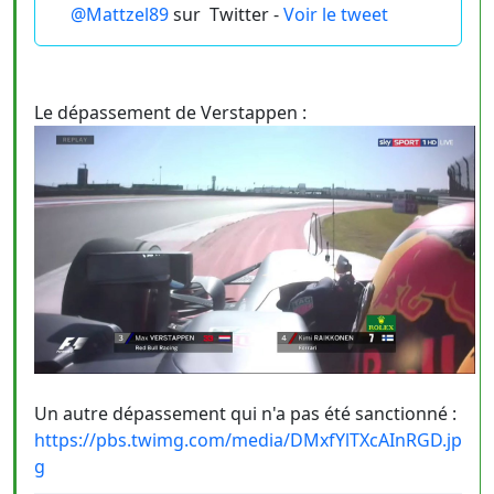
@Mattzel89
sur
Twitter -
Voir le tweet
Le dépassement de Verstappen :
Un autre dépassement qui n'a pas été sanctionné :
https://pbs.twimg.com/media/DMxfYlTXcAInRGD.jp
g