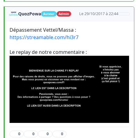
QuozPowa
Le 29/10/2017 à 22:44
Auteur
Admin
Dépassement Vettel/Massa :
https://streamable.com/hi3r7
Le replay de notre commentaire :
0
0
0
0