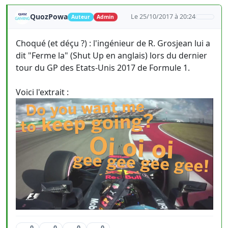
QuozPowa
Le 25/10/2017 à 20:24
Auteur
Admin
Choqué (et déçu ?) : l'ingénieur de R. Grosjean lui a
dit "Ferme la" (Shut Up en anglais) lors du dernier
tour du GP des Etats-Unis 2017 de Formule 1.
Voici l'extrait :
0
0
0
0