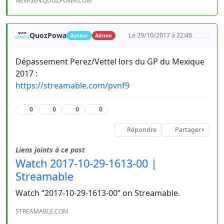
NEWGEN.QUOZPOWA.COM
QuozPowa
Le 29/10/2017 à 22:40
Auteur
Admin
Dépassement Perez/Vettel lors du GP du Mexique
2017 :
https://streamable.com/pvnf9
0
0
0
0
Répondre
Partager
Liens joints à ce post
Watch 2017-10-29-1613-00 |
Streamable
Watch “2017-10-29-1613-00” on Streamable.
STREAMABLE.COM