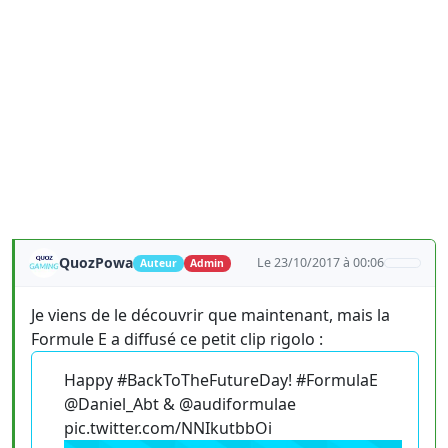
QuozPowa
Le 23/10/2017 à 00:06
Auteur
Admin
Je viens de le découvrir que maintenant, mais la
Formule E a diffusé ce petit clip rigolo :
Happy #BackToTheFutureDay! #FormulaE
@Daniel_Abt & @audiformulae
pic.twitter.com/NNIkutbbOi