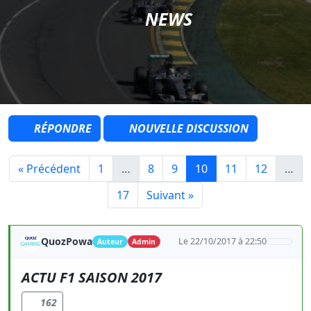
NEWS
RÉPONDRE
NOUVELLE DISCUSSION
« Précédent
1
…
8
9
10
11
12
…
17
Suivant »
QuozPowa
Le 22/10/2017 à 22:50
Auteur
Admin
ACTU F1 SAISON 2017
162