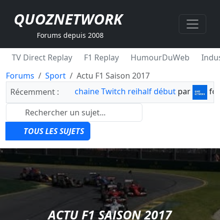
QUOZNETWORK
Forums depuis 2008
TV Direct Replay
F1 Replay
HumourDuWeb
Indus
Forums
Sport
Actu F1 Saison 2017
chaine Twitch reihalf début
par
fo
Récemment :
TOUS LES SUJETS
ACTU F1 SAISON 2017