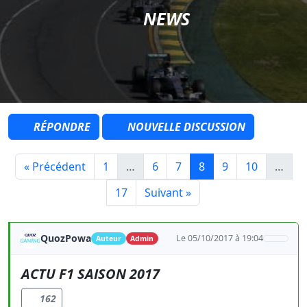
NEWS
RÉPONDRE
NOUVELLE DISCUSSION
« Précédent
1
…
6
7
8
9
10
…
17
Suivant »
QuozPowa
Le 05/10/2017 à 19:04
Auteur
Admin
ACTU F1 SAISON 2017
162