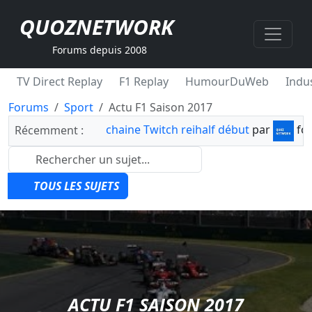
QUOZNETWORK
Forums depuis 2008
TV Direct Replay
F1 Replay
HumourDuWeb
Indus
Forums
Sport
Actu F1 Saison 2017
chaine Twitch reihalf début
par
fo
Récemment :
TOUS LES SUJETS
ACTU F1 SAISON 2017