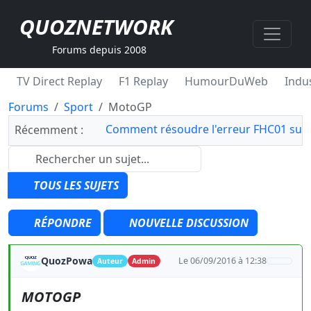
QUOZNETWORK
Forums depuis 2008
TV Direct Replay
F1 Replay
HumourDuWeb
Indus
Forums
Sport
MotoGP
Comment résoudre l'erreur FHC01 sur 
Récemment :
TOUS LES SUJETS
RÉPONDRE
NOUVELLE DISCUSSION
QuozPowa
Le 06/09/2016 à 12:38
Auteur
Admin
MOTOGP