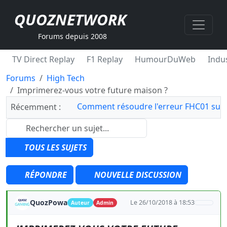
QUOZNETWORK
Forums depuis 2008
TV Direct Replay
F1 Replay
HumourDuWeb
Indus
Forums
High Tech
Imprimerez-vous votre future maison ?
Comment résoudre l'erreur FHC01 sur 
Récemment :
TOUS LES SUJETS
RÉPONDRE
NOUVELLE DISCUSSION
QuozPowa
Le 26/10/2018 à 18:53
Auteur
Admin