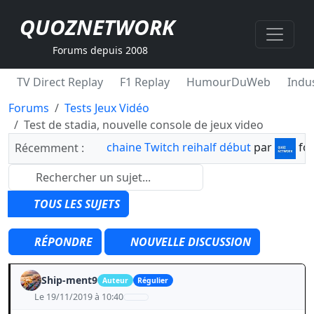
QUOZNETWORK
Forums depuis 2008
TV Direct Replay
F1 Replay
HumourDuWeb
Indus
Forums
Tests Jeux Vidéo
Test de stadia, nouvelle console de jeux video
chaine Twitch reihalf début
par
fo
Récemment :
TOUS LES SUJETS
RÉPONDRE
NOUVELLE DISCUSSION
Ship-ment9
Auteur
Régulier
Le 19/11/2019 à 10:40