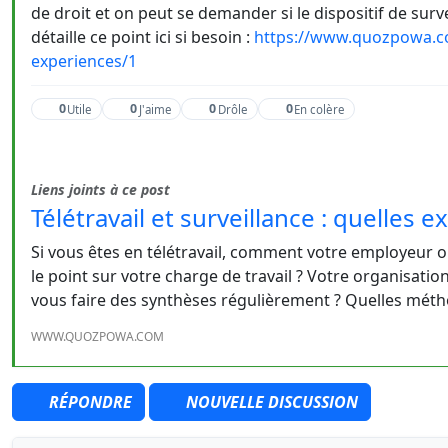
de droit et on peut se demander si le dispositif de surv
détaille ce point ici si besoin :
https://www.quozpowa.com
experiences/1
0
0
0
0
Utile
J'aime
Drôle
En colère
Liens joints à ce post
Télétravail et surveillance : quelles 
Si vous êtes en télétravail, comment votre employeur o
le point sur votre charge de travail ? Votre organisation
vous faire des synthèses régulièrement ? Quelles méth
WWW.QUOZPOWA.COM
RÉPONDRE
NOUVELLE DISCUSSION