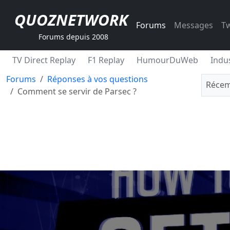
QUOZNETWORK
Forums
Messages
Tw
Forums depuis 2008
TV Direct Replay
F1 Replay
HumourDuWeb
Indus
Forums
Réponses à vos questions
Récem
Comment se servir de Parsec ?