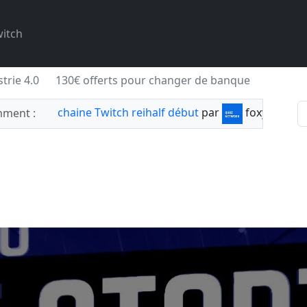
itch
trie 4.0
130€ offerts pour changer de banque
chaine Twitch reihalf début
par
foxylabnyy
ment :