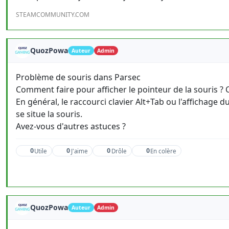
STEAMCOMMUNITY.COM
QuozPowa
Auteur
Admin
Problème de souris dans Parsec
Comment faire pour afficher le pointeur de la souris ? Cel
En général, le raccourci clavier Alt+Tab ou l'affichag
se situe la souris.
Avez-vous d'autres astuces ?
0
0
0
0
Utile
J'aime
Drôle
En colère
QuozPowa
Auteur
Admin