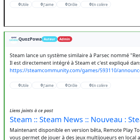
0
0
0
0
Utile
J'aime
Drôle
En colère
QuozPowa
Auteur
Admin
Steam lance un système similaire à Parsec nommé "Re
Il est directement intégré à Steam et c'est expliqué dan
https://steamcommunity.com/games/593110/announc
0
0
0
0
Utile
J'aime
Drôle
En colère
Liens joints à ce post
Steam :: Steam News :: Nouveau : S
Maintenant disponible en version bêta, Remote Play To
vous permet de jouer à des jeux multijoueurs en local a