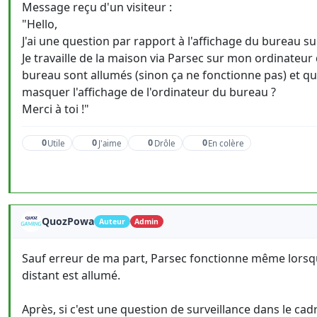
Message reçu d'un visiteur :
"Hello,
J'ai une question par rapport à l'affichage du bureau s
Je travaille de la maison via Parsec sur mon ordinateu
bureau sont allumés (sinon ça ne fonctionne pas) et que 
masquer l'affichage de l'ordinateur du bureau ?
Merci à toi !"
0
0
0
0
Utile
J'aime
Drôle
En colère
QuozPowa
Auteur
Admin
Sauf erreur de ma part, Parsec fonctionne même lorsqu
distant est allumé.
Après, si c'est une question de surveillance dans le cad